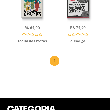
R$
64,90
R$
74,90
Avaliação
Avaliação
Teoria dos rostos
e-Código
0
0
de
de
5
5
1