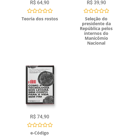
R$
64,90
R$
39,90
Avaliação
Avaliação
Teoria dos rostos
Seleção do
0
0
presidente da
de
de
República pelos
5
5
internos do
Manicômio
Nacional
R$
74,90
Avaliação
e-Código