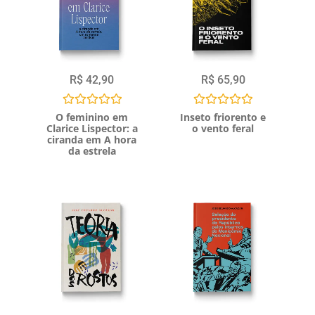
R$
42,90
R$
65,90
Avaliação
Avaliação
O feminino em
Inseto friorento e
0
0
Clarice Lispector: a
o vento feral
de
de
ciranda em A hora
5
5
da estrela