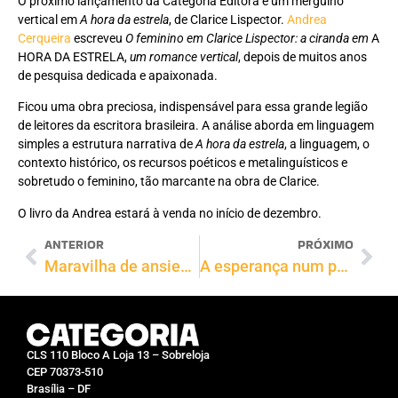
O próximo lançamento da Categoria Editora é um mergulho
vertical em
A hora da estrela
, de Clarice Lispector.
Andrea
Cerqueira
escreveu
O feminino em
Clarice Lispector: a ciranda em
A
HORA DA ESTRELA,
um romance vertical
, depois de muitos anos
de pesquisa dedicada e apaixonada.
Ficou uma obra preciosa, indispensável para essa grande legião
de leitores da escritora brasileira. A análise aborda em linguagem
simples a estrutura narrativa de
A hora da estrela
, a linguagem, o
contexto histórico, os recursos poéticos e metalinguísticos e
sobretudo o feminino, tão marcante na obra de Clarice.
O livro da Andrea estará à venda no início de dezembro.
ANTERIOR
PRÓXIMO
Maravilha de ansiedade
A esperança num pedaço de joia guardado no fundo da gaveta
CLS 110 Bloco A Loja 13 – Sobreloja
CEP 70373-510
Brasília – DF